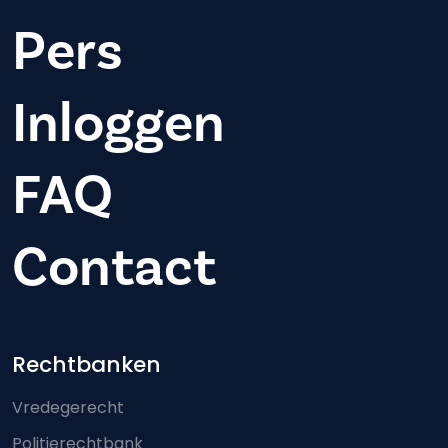
Pers
Inloggen
FAQ
Contact
Footer-menu
Rechtbanken
Vredegerecht
Politierechtbank