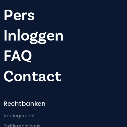
Pers
Inloggen
FAQ
Contact
Footer-menu
Rechtbanken
Vredegerecht
Politierechtbank