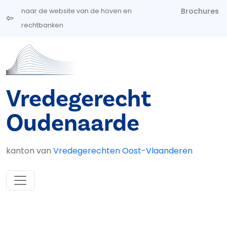
Overslaan en naar de inhoud gaan
Brochures
naar de website van de hoven en
rechtbanken
Vredegerecht
Oudenaarde
kanton van
Vredegerechten Oost-Vlaanderen