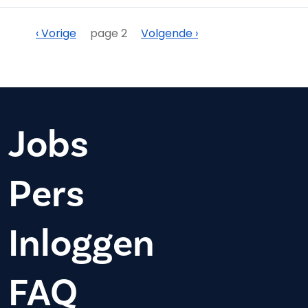
Paginering
Vorige
Volgende
‹ Vorige
page 2
Volgende ›
Jobs
Pers
Inloggen
FAQ