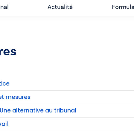
unal
Actualité
Formula
res
tice
et mesures
Une alternative au tribunal
ail