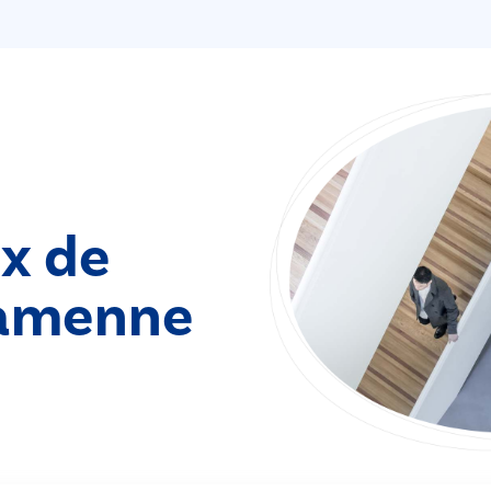
ix de
amenne