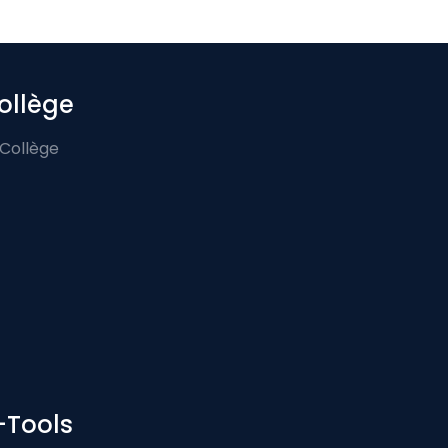
ollège
 Collège
-Tools