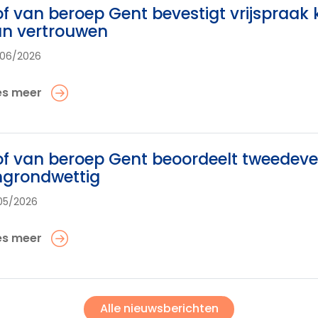
f van beroep Gent bevestigt vrijspraa
an vertrouwen
06/2026
es meer
f van beroep Gent beoordeelt tweedeverb
ngrondwettig
05/2026
es meer
Alle nieuwsberichten