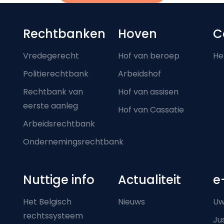
Footer-menu
Rechtbanken
Hoven
C
Vredegerecht
Hof van beroep
He
Politierechtbank
Arbeidshof
Rechtbank van
Hof van assisen
eerste aanleg
Hof van Cassatie
Arbeidsrechtbank
Ondernemingsrechtbank
Nuttige info
Actualiteit
e
Het Belgisch
Nieuws
Uw
rechtssysteem
Ju