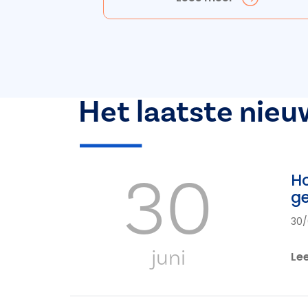
Het laatste nieu
30
Ho
ge
30/
juni
Le