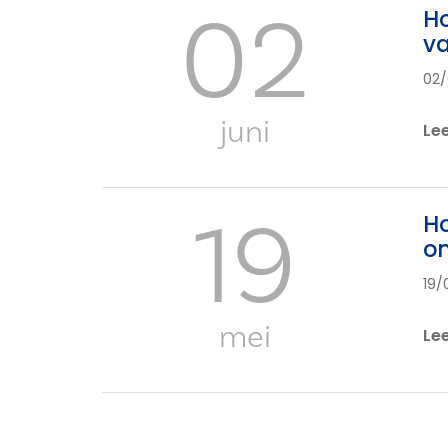
02
Ho
v
02/
juni
Le
19
Ho
o
19/
mei
Le