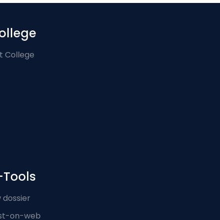
ollege
t College
-Tools
 dossier
st-on-web