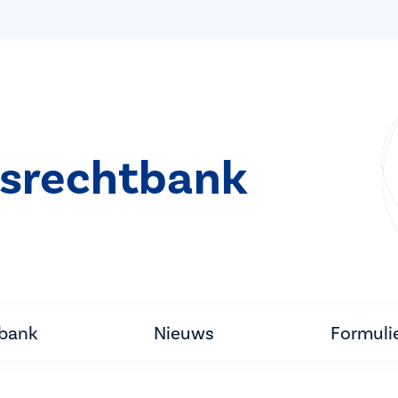
srechtbank
tbank
Nieuws
Formuli