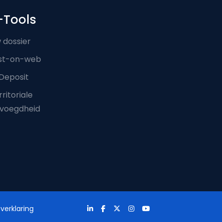
-Tools
 dossier
st-on-web
Deposit
ritoriale
voegdheid
verklaring