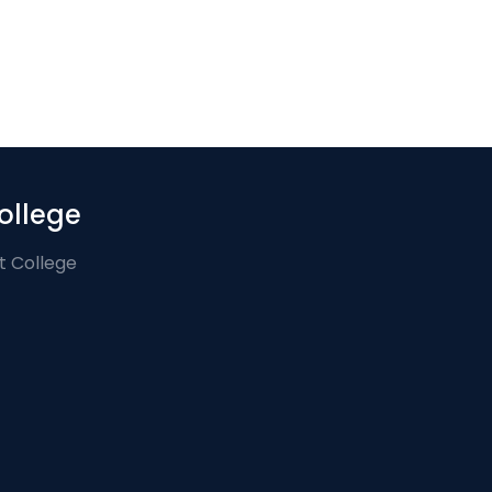
ollege
t College