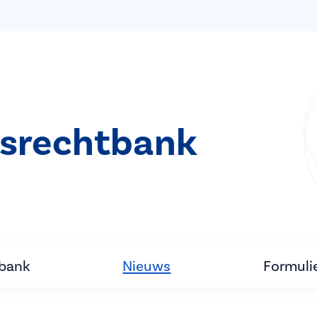
srechtbank
tbank
Nieuws
Formuli