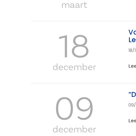
maart
18
Va
L
18/
december
Le
09
“D
09/
Le
december