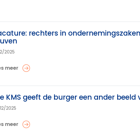
cature: rechters in ondernemingszak
euven
12/2025
es meer
e KMS geeft de burger een ander beeld v
12/2025
es meer