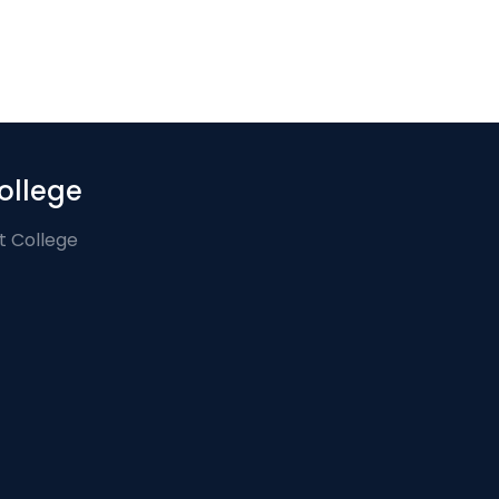
ollege
t College