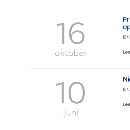
16
Pr
op
16/
oktober
Le
10
Ni
10/
Le
juni