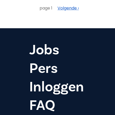
Paginering
Volgende
page 1
Volgende ›
Jobs
Pers
Inloggen
FAQ