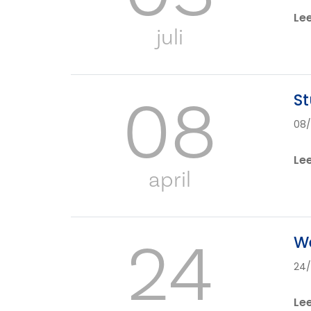
Le
juli
08
St
08
Le
april
24
We
24/
Le