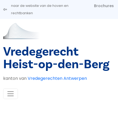
Overslaan en naar de inhoud gaan
Brochures
naar de website van de hoven en
rechtbanken
Vredegerecht
Heist-op-den-Berg
kanton van
Vredegerechten Antwerpen