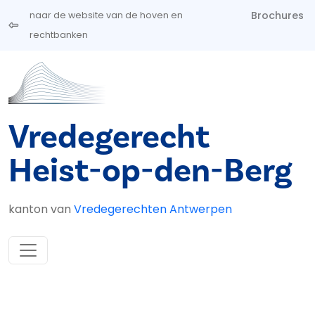
Overslaan en naar de inhoud gaan
Brochures
naar de website van de hoven en
rechtbanken
Vredegerecht
Heist-op-den-Berg
kanton van
Vredegerechten Antwerpen