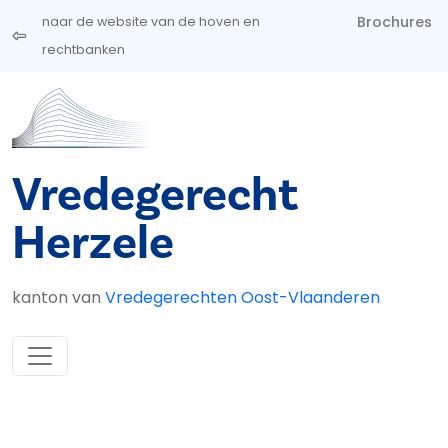
Overslaan en naar de inhoud gaan
Brochures
naar de website van de hoven en
rechtbanken
Vredegerecht
Herzele
kanton van
Vredegerechten Oost-Vlaanderen