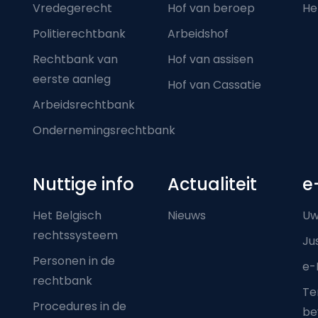
Vredegerecht
Hof van beroep
He
Politierechtbank
Arbeidshof
Rechtbank van
Hof van assisen
eerste aanleg
Hof van Cassatie
Arbeidsrechtbank
Ondernemingsrechtbank
Nuttige info
Actualiteit
e
Het Belgisch
Nieuws
Uw
rechtssysteem
Ju
Personen in de
e-
rechtbank
Ter
Procedures in de
be