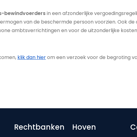
s-bewindvoerders
in een afzonderlijke vergoedingsrege
t vermogen van de beschermde persoon voorzien. Ook d
one ambtsverrichtingen en voor de uitzonderlijke kosten
ekomen,
klik dan hier
om een verzoek voor de begroting va
Footer-menu
Rechtbanken
Hoven
C