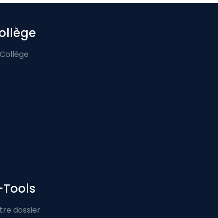
ollège
 Collège
-Tools
tre dossier