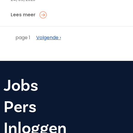
Lees meer
Paginering
Volgende
page 1
Volgende ›
Jobs
Pers
Inloggen