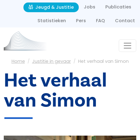
Second navigation
Overslaan en naar de inhoud gaan
Jobs
Publicaties
Jeugd & Justitie
Statistieken
Pers
FAQ
Contact
Kruimelpad
Home
Justitie in gevaar
Het verhaal van Simon
Het verhaal
van Simon