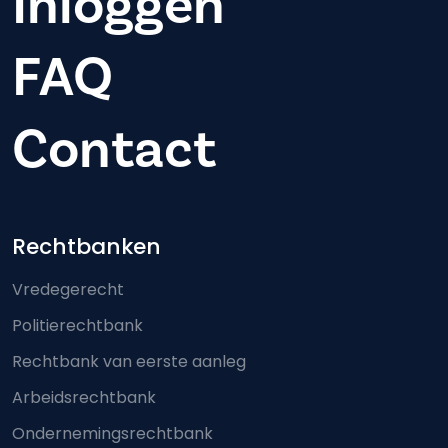
Inloggen
FAQ
Contact
Footer-menu
Rechtbanken
Vredegerecht
Politierechtbank
Rechtbank van eerste aanleg
Arbeidsrechtbank
Ondernemingsrechtbank