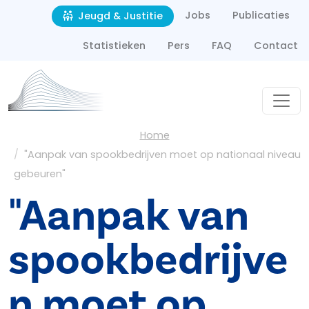
Second navigation
Overslaan en naar de inhoud gaan
Jobs
Publicaties
Jeugd & Justitie
Statistieken
Pers
FAQ
Contact
Kruimelpad
Home
"Aanpak van spookbedrijven moet op nationaal niveau
gebeuren"
"Aanpak van
spookbedrijve
n moet op