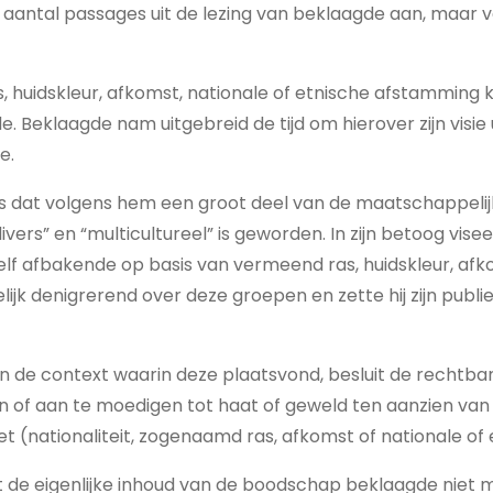
aantal passages uit de lezing van beklaagde aan, maar ve
, huidskleur, afkomst, nationale of etnische afstamming
. Beklaagde nam uitgebreid de tijd om hierover zijn visie 
e.
dat volgens hem een groot deel van de maatschappelijk
ivers” en “multicultureel” is geworden. In zijn betoog vis
elf afbakende op basis van vermeend ras, huidskleur, afk
ldelijk denigrerend over deze groepen en zette hij zijn pub
en de context waarin deze plaatsvond, besluit de rechtba
n of aan te moedigen tot haat of geweld ten aanzien va
t (nationaliteit, zogenaamd ras, afkomst of nationale o
e eigenlijke inhoud van de boodschap beklaagde niet mis 