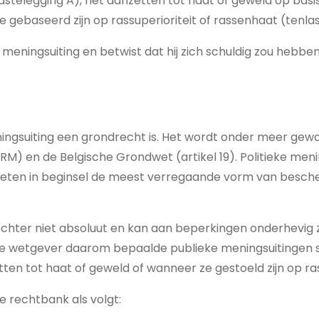
lastelegging A), het aanzetten tot haat of geweld op bas
 gebaseerd zijn op rassuperioriteit of rassenhaat (tenla
n meningsuiting en betwist dat hij zich schuldig zou heb
ningsuiting een grondrecht is. Het wordt onder meer gew
M) en de Belgische Grondwet (artikel 19). Politieke men
 genieten in beginsel de meest verregaande vorm van besch
 echter niet absoluut en kan aan beperkingen onderhevig zi
he wetgever daarom bepaalde publieke meningsuitingen st
en tot haat of geweld of wanneer ze gestoeld zijn op ras
e rechtbank als volgt: