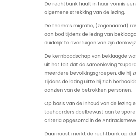
De rechtbank haalt in haar vonnis een 
algemene strekking van de lezing.
De thema’s migratie, (zogenaamd) ras
aan bod tijdens de lezing van beklaagde
duidelijk te overtuigen van zijn denkwijz
De kernboodschap van beklaagde was 
uit het feit dat de samenleving “superd
meerdere bevolkingsgroepen, die hij z
Tijdens de lezing uitte hij zich herhaa
aanzien van de betrokken personen.
Op basis van de inhoud van de lezing 
toehoorders doelbewust aan te spore
criteria opgesomd in de Antiracismewe
Daarnaast merkt de rechtbank op dat d