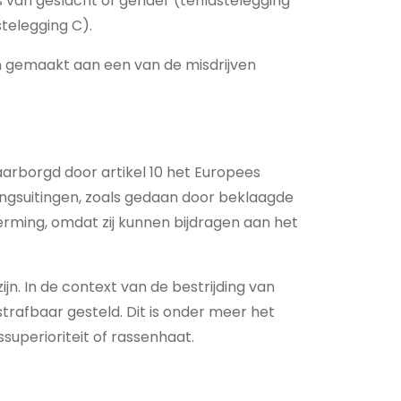
is van geslacht of gender (tenlastelegging
stelegging C).
ben gemaakt aan een van de misdrijven
aarborgd door artikel 10 het Europees
ingsuitingen, zoals gedaan door beklaagde
erming, omdat zij kunnen bijdragen aan het
jn. In de context van de bestrijding van
rafbaar gesteld. Dit is onder meer het
superioriteit of rassenhaat.