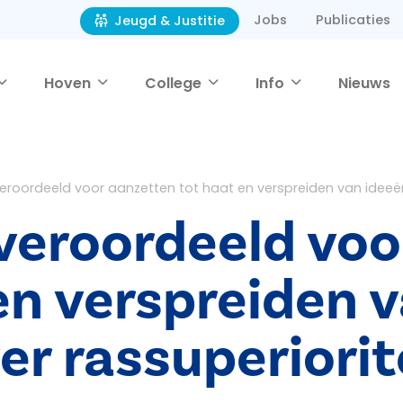
Jobs
Publicaties
Jeugd & Justitie
Hoven
College
Info
Nieuws
roordeeld voor aanzetten tot haat en verspreiden van ideeën 
veroordeeld voo
en verspreiden 
er rassuperiorit