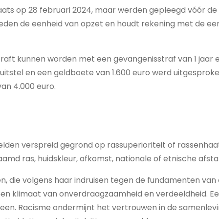
aats op 28 februari 2024, maar werden gepleegd vóór de d
eden de eenheid van opzet en houdt rekening met de eer
raft kunnen worden met een gevangenisstraf van 1 jaar e
itstel en een geldboete van 1.600 euro werd uitgesproke
an 4.000 euro.
lden verspreid gegrond op rassuperioriteit of rassenhaat.
md ras, huidskleur, afkomst, nationale of etnische afs
ven, die volgens haar indruisen tegen de fundamenten va
 een klimaat van onverdraagzaamheid en verdeeldheid. E
reen. Racisme ondermijnt het vertrouwen in de samenlevi