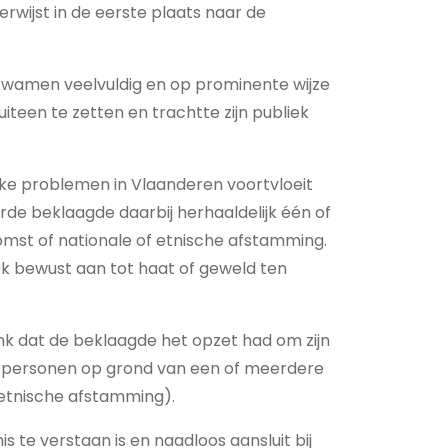
rwijst in de eerste plaats naar de
 kwamen veelvuldig en op prominente wijze
uiteen te zetten en trachtte zijn publiek
e problemen in Vlaanderen voortvloeit
eerde beklaagde daarbij herhaaldelijk één of
omst of nationale of etnische afstamming.
liek bewust aan tot haat of geweld ten
nk dat de beklaagde het opzet had om zijn
n personen op grond van een of meerdere
f etnische afstamming).
te verstaan is en naadloos aansluit bij