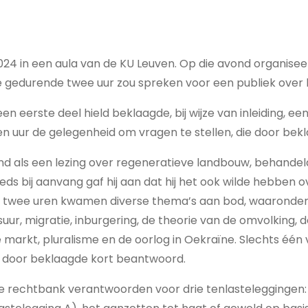
2024 in een aula van de KU Leuven. Op die avond organise
e gedurende twee uur zou spreken voor een publiek over 
en eerste deel hield beklaagde, bij wijze van inleiding, 
en uur de gelegenheid om vragen te stellen, die door b
 als een lezing over regeneratieve landbouw, behandel
eds bij aanvang gaf hij aan dat hij het ook wilde hebben 
twee uren kwamen diverse thema’s aan bod, waaronder di
suur, migratie, inburgering, de theorie van de omvolking,
e markt, pluralisme en de oorlog in Oekraïne. Slechts één
 door beklaagde kort beantwoord.
e rechtbank verantwoorden voor drie tenlasteleggingen: 