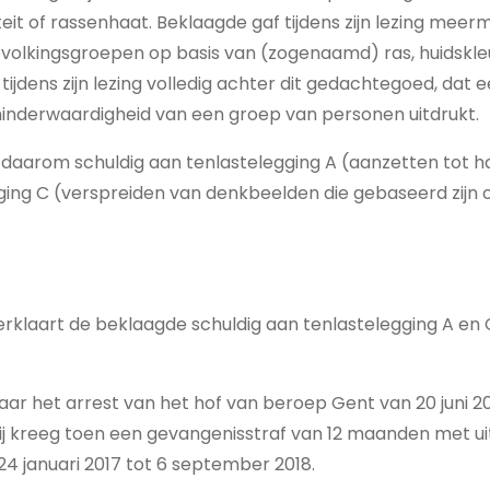
eit of rassenhaat. Beklaagde gaf tijdens zijn lezing meer
bevolkingsgroepen op basis van (zogenaamd) ras, huidskleu
ijdens zijn lezing volledig achter dit gedachtegoed, da
inderwaardigheid van een groep van personen uitdrukt.
aarom schuldig aan tenlastelegging A (aanzetten tot haa
ing C (verspreiden van denkbeelden die gebaseerd zijn o
klaart de beklaagde schuldig aan tenlastelegging A en C
naar het arrest van het hof van beroep Gent van 20 juni 
Hij kreeg toen een gevangenisstraf van 12 maanden met ui
24 januari 2017 tot 6 september 2018.