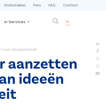
Statistieken
Pers
FAQ
Contact
e-Services
NL
over rassuperioriteit
r aanzetten
van ideeën
eit