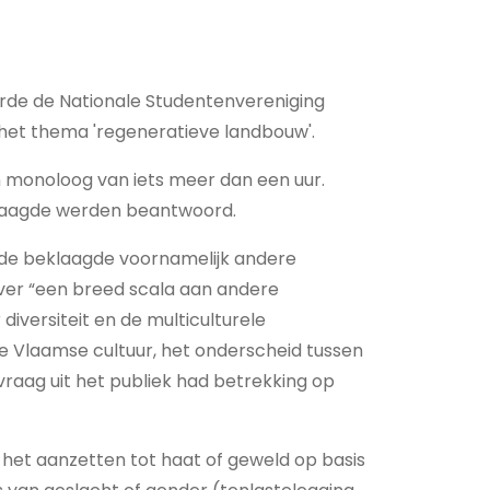
erde de Nationale Studentenvereniging
het thema 'regeneratieve landbouw'.
een monoloog van iets meer dan een uur.
eklaagde werden beantwoord.
de beklaagde voornamelijk andere
over “een breed scala aan andere
versiteit en de multiculturele
 de Vlaamse cultuur, het onderscheid tussen
 vraag uit het publiek had betrekking op
het aanzetten tot haat of geweld op basis