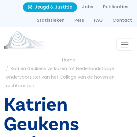
Second navigation
Overslaan en naar de inhoud gaan
Jobs
Publicaties
Jeugd & Justitie
Statistieken
Pers
FAQ
Contact
Kruimelpad
Home
Katrien Geukens verkozen tot Nederlandstalige
ondervoorzitter van het College van de hoven en
rechtbanken
Katrien
Geukens