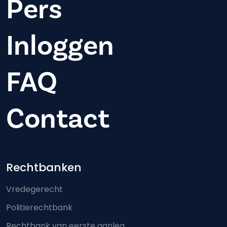
Pers
Inloggen
FAQ
Contact
Footer-menu
Rechtbanken
Vredegerecht
Politierechtbank
Rechtbank van eerste aanleg